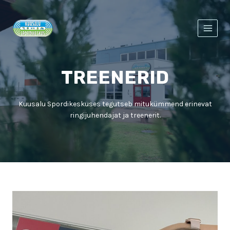
Skip
to
content
TREENERID
Kuusalu Spordikeskuses tegutseb mitukümmend erinevat
ringijuhendajat ja treenerit.