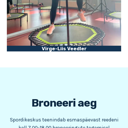
Virge-Liis Veedler
Broneeri aeg
Spordikeskus teenindab esmaspäevast reedeni
kell 7.00-18.00 broneeringute tegemisel