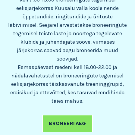
eelisjärjekorras Kuusalu valla koole nende
õppetundide, ringitundide ja ürituste
läbiviimisel. Seejärel arvestatakse broneeringute
tegemisel teiste laste ja noortega tegelevate
klubide ja juhendajate soove, viimases
järjekorras saavad aegu broneerida muud
soovijad.
Esmaspäevast reedeni kell 18.00-22.00 ja
nädalavahetustel on broneeringute tegemisel
eelisjärjekorras täiskasvanute treeninggrupid,
eraisikud ja ettevõtted, kes tasuvad rendihinda
täies mahus.
BRONEERI AEG