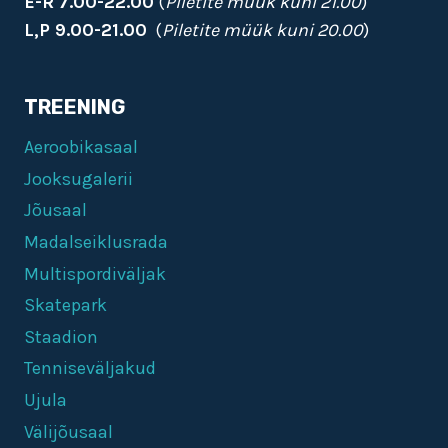
E-R 7.00-22.00
(
Piletite müük kuni 21.00
)
L,P 9.00-21.00
(
Piletite müük kuni 20.00
)
TREENING
Aeroobikasaal
Jooksugalerii
Jõusaal
Madalseiklusrada
Multispordiväljak
Skatepark
Staadion
Tenniseväljakud
Ujula
Välijõusaal