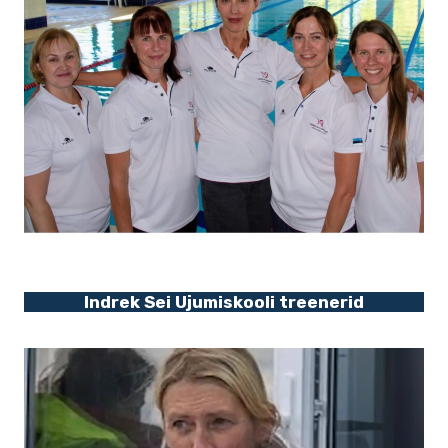
Indrek Sei Ujumiskooli treenerid